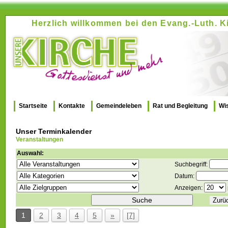
Herzlich willkommen bei den Evang.-Luth.
Startseite
Kontakte
Gemeindeleben
Rat und Begleitung
Wi
Unser Terminkalender
Veranstaltungen
Auswahl:
Suchbegriff:
Datum:
Anzeigen:
Suche
Zurü
1
2
3
4
5
»
[7]