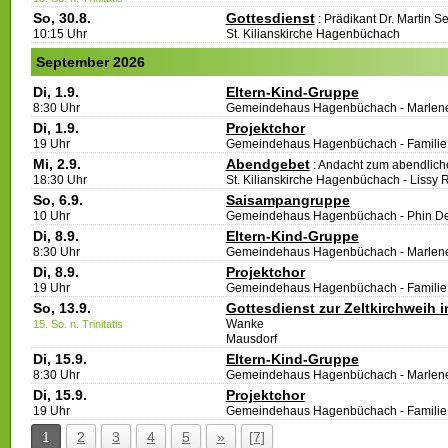
So, 30.8.
Gottesdienst
:
Prädikant Dr. Martin S
10:15 Uhr
St. Kilianskirche Hagenbüchach
September 2026
Di, 1.9.
Eltern-Kind-Gruppe
8:30 Uhr
Gemeindehaus Hagenbüchach
Marlene
Di, 1.9.
Projektchor
19 Uhr
Gemeindehaus Hagenbüchach
Familie
Mi, 2.9.
Abendgebet
:
Andacht zum abendlich
18:30 Uhr
St. Kilianskirche Hagenbüchach
Lissy 
So, 6.9.
Saisampangruppe
10 Uhr
Gemeindehaus Hagenbüchach
Phin De
Di, 8.9.
Eltern-Kind-Gruppe
8:30 Uhr
Gemeindehaus Hagenbüchach
Marlene
Di, 8.9.
Projektchor
19 Uhr
Gemeindehaus Hagenbüchach
Familie
So, 13.9.
Gottesdienst zur Zeltkirchweih 
Wanke
15. So. n. Trinitatis
Mausdorf
Di, 15.9.
Eltern-Kind-Gruppe
8:30 Uhr
Gemeindehaus Hagenbüchach
Marlene
Di, 15.9.
Projektchor
19 Uhr
Gemeindehaus Hagenbüchach
Familie
1
2
3
4
5
»
[7]