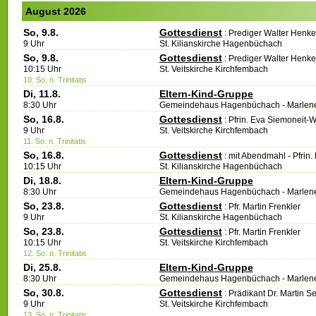
August 2026
So, 9.8.
Gottesdienst
:
Prediger Walter Henk
9 Uhr
St. Kilianskirche Hagenbüchach
So, 9.8.
Gottesdienst
:
Prediger Walter Henk
10:15 Uhr
St. Veitskirche Kirchfembach
10. So. n. Trinitatis
Di, 11.8.
Eltern-Kind-Gruppe
8:30 Uhr
Gemeindehaus Hagenbüchach
Marlene
So, 16.8.
Gottesdienst
:
Pfrin. Eva Siemoneit-
9 Uhr
St. Veitskirche Kirchfembach
11. So. n. Trinitatis
So, 16.8.
Gottesdienst
:
mit Abendmahl - Pfrin
10:15 Uhr
St. Kilianskirche Hagenbüchach
Di, 18.8.
Eltern-Kind-Gruppe
8:30 Uhr
Gemeindehaus Hagenbüchach
Marlene
So, 23.8.
Gottesdienst
:
Pfr. Martin Frenkler
9 Uhr
St. Kilianskirche Hagenbüchach
So, 23.8.
Gottesdienst
:
Pfr. Martin Frenkler
10:15 Uhr
St. Veitskirche Kirchfembach
12. So. n. Trinitatis
Di, 25.8.
Eltern-Kind-Gruppe
8:30 Uhr
Gemeindehaus Hagenbüchach
Marlene
So, 30.8.
Gottesdienst
:
Prädikant Dr. Martin S
9 Uhr
St. Veitskirche Kirchfembach
13. So. n. Trinitatis