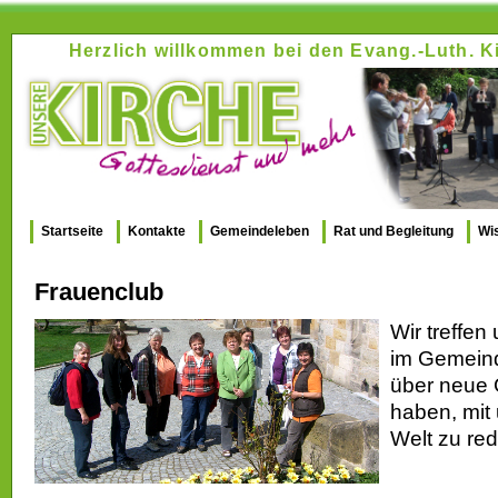
Herzlich willkommen bei den Evang.-Luth.
Startseite
Kontakte
Gemeindeleben
Rat und Begleitung
Wi
Frauenclub
Wir treffe
im Gemein
über neue G
haben, mit 
Welt zu red