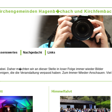
. Kirchengemeinden Hagenb�chach und Kirchfemba
ssenswertes
Nachgedacht
Links
dabei. Daher m�chten wir an dieser Stelle in loser Folge immer wieder Bilder
iejenigen, die die Veranstaltung verpasst haben. Zum Immer-Wieder-Anschauen. Vi
tt
Himmelfahrt