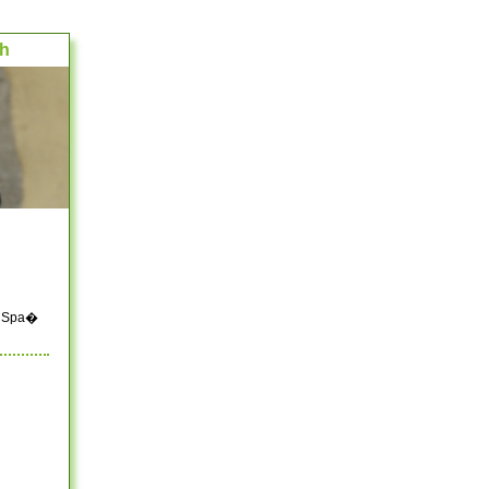
ch
el Spa�