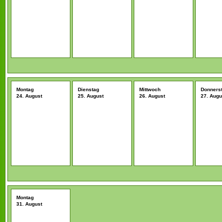
Montag
Dienstag
Mittwoch
Donners
24. August
25. August
26. August
27. Augu
Montag
31. August