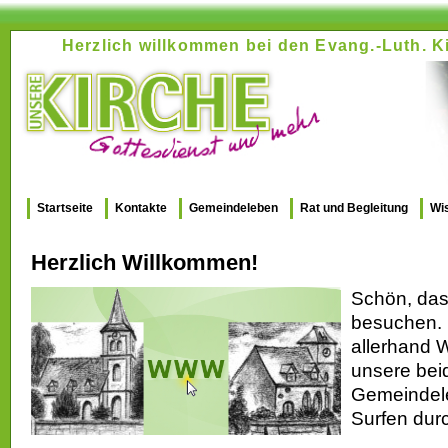
Herzlich willkommen bei den Evang.-Luth.
Startseite
Kontakte
Gemeindeleben
Rat und Begleitung
Wi
Herzlich Willkommen!
Schön, dass
besuchen. 
allerhand 
unsere bei
Gemeindele
Surfen dur